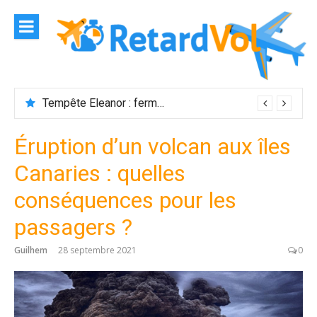
Aller
au
contenu
Tempête Eleanor : fermeture de l’aéroport Maurice
Éruption d’un volcan aux îles
Canaries : quelles
conséquences pour les
passagers ?
Guilhem
28 septembre 2021
0