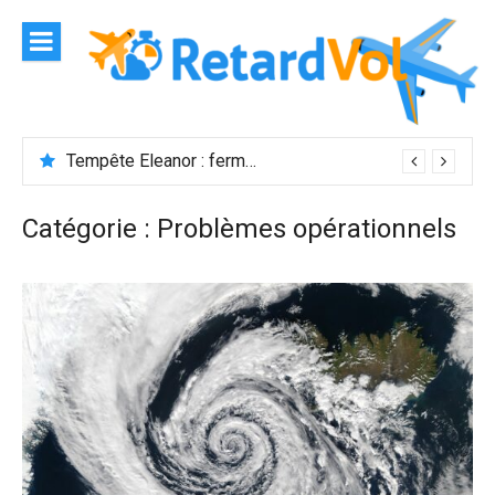
Aller
au
contenu
Tempête Eleanor : fermeture de l’aéroport Maurice
Catégorie :
Problèmes opérationnels