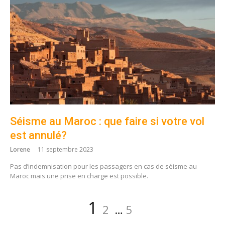
Séisme au Maroc : que faire si votre vol
est annulé?
Lorene
11 septembre 2023
Pas d’indemnisation pour les passagers en cas de séisme au
Maroc mais une prise en charge est possible.
Navigation
Page
Page
Page
1
2
…
5
des