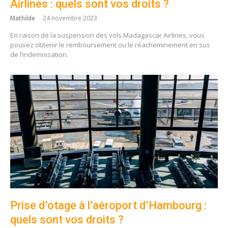
Airlines : quels sont vos droits ?
Mathilde
24 novembre 2023
En raison de la suspension des vols Madagascar Airlines, vous
pouvez obtenir le remboursement ou le réacheminement en sus
de l’indemnisation.
Prise d’otage à l’aéroport d’Hambourg :
quels sont vos droits ?