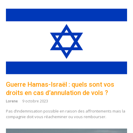
Guerre Hamas-Israël : quels sont vos
droits en cas d’annulation de vols ?
Lorene
9 octobre 2023
Pas d’indemnisation possible en raison des affrontements mais la
compagnie doit vous réacheminer ou vous rembourser.