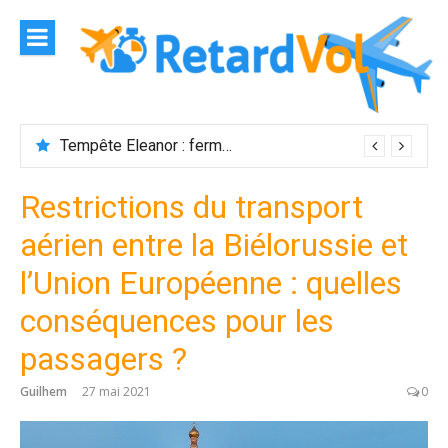
Aller
au
contenu
Tempête Eleanor : fermeture de l’aéroport Maurice
Restrictions du transport
aérien entre la Biélorussie et
l’Union Européenne : quelles
conséquences pour les
passagers ?
Guilhem
27 mai 2021
0