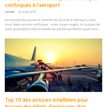
confisqués à l’aéroport
Camille
20 août 2019
Au moment de passer le contrôle de sécurité à l’aéroport, vous
vous faites encore confisquer : votre coupe-ongles, le couteau de
votre grand-père votre bouteille de parfum préférée super luxe,…
Top 10 des astuces infaillibles pour
trouver des billets d’avion pas cher