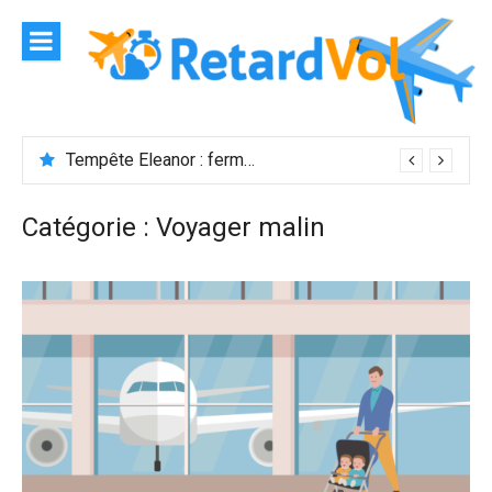
Aller
au
contenu
Tempête Eleanor : fermeture de l’aéroport Maurice
Catégorie :
Voyager malin