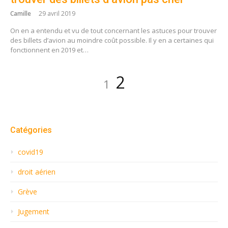
Camille
29 avril 2019
On en a entendu et vu de tout concernant les astuces pour trouver
des billets d’avion au moindre coût possible. Il y en a certaines qui
fonctionnent en 2019 et…
Navigation
Page
Page
2
1
des
articles
Catégories
covid19
droit aérien
Grève
Jugement