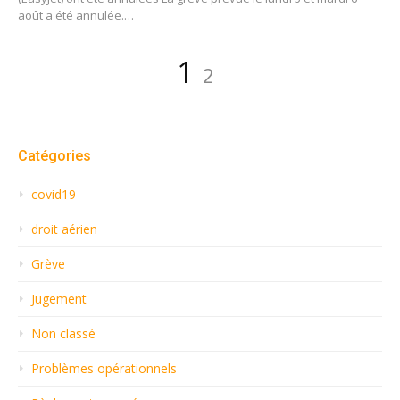
août a été annulée.…
Navigation
Page
Page
1
2
des
articles
Catégories
covid19
droit aérien
Grève
Jugement
Non classé
Problèmes opérationnels