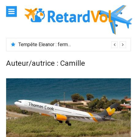
Aller
au
contenu
Tempête Eleanor : fermeture de l’aéroport Maurice
Auteur/autrice :
Camille